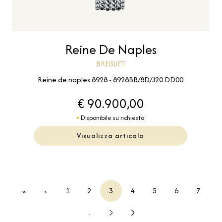
Reine De Naples
BREGUET
Reine de naples 8928 - 8928BB/8D/J20 DD00
€ 90.900,00
Disponibile su richiesta
Visualizza articolo
«
‹
1
2
3
4
5
6
7
...