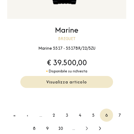
Marine
BREGUET
Marine 5517 - 5517BR/12/5ZU
€ 39.500,00
Disponibile su richiesta
Visualizza articolo
«
‹
...
2
3
4
5
6
7
8
9
10
...