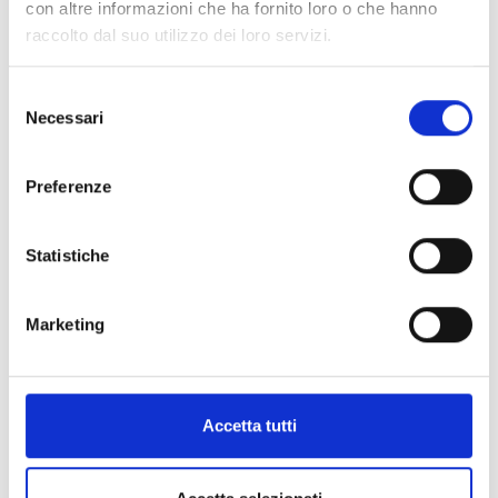
con altre informazioni che ha fornito loro o che hanno
BREGUET
raccolto dal suo utilizzo dei loro servizi.
Marine chronographe 5527 - 5527TI/G2/5WV
Selezione
€ 26.400,00
Necessari
del
Disponibile su richiesta
consenso
Visualizza articolo
Preferenze
Statistiche
Marketing
Accetta tutti