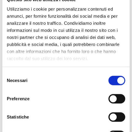
Animalier
Utilizziamo i cookie per personalizzare contenuti ed
BARTORELLI ITALIAN JEWELS
annunci, per fornire funzionalità dei social media e per
Anello testa di giaguaro in oro giallo con pave' di
analizzare il nostro traffico. Condividiamo inoltre
diamanti - FOREST020
informazioni sul modo in cui utilizza il nostro sito con i
nostri partner che si occupano di analisi dei dati web,
€ 45.360,00
pubblicità e social media, i quali potrebbero combinarle
Subito disponibile
con altre informazioni che ha fornito loro o che hanno
raccolto dal suo utilizzo dei loro servizi.
Visualizza articolo
Selezione
Necessari
del
consenso
Preferenze
Statistiche