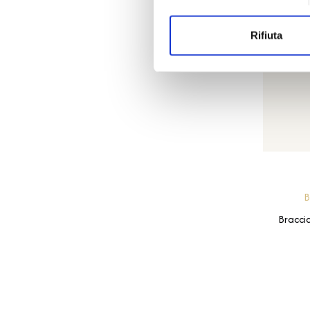
Rifiuta
B
Bracci