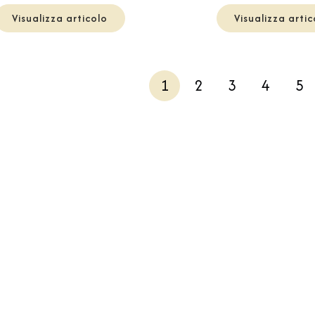
Visualizza articolo
Visualizza artic
1
2
3
4
5