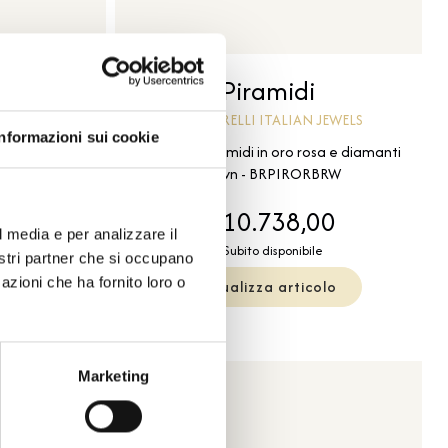
Piramidi
 JEWELS
BARTORELLI ITALIAN JEWELS
Informazioni sui cookie
o rosa con
Bracciale piramidi in oro rosa e diamanti
IRORBLK
brown - BRPIRORBRW
00
€ 10.738,00
l media e per analizzare il
le
Subito disponibile
nostri partner che si occupano
azioni che ha fornito loro o
olo
Visualizza articolo
Marketing