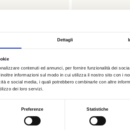
Piramidi
Piramidi
ARTORELLI ITALIAN JEWELS
BARTORELLI ITALIAN
Dettagli
cciale piramidi in oro bianco e
Bracciale piramidi in or
manti bianchi - BRPIROBBRILL
diamanti neri - BRP
ookie
€ 11.222,00
€ 10.314,
nalizzare contenuti ed annunci, per fornire funzionalità dei socia
Subito disponibile
Subito disponibi
inoltre informazioni sul modo in cui utilizza il nostro sito con i 
icità e social media, i quali potrebbero combinarle con altre inform
Visualizza articolo
Visualizza artic
lizzo dei loro servizi.
Preferenze
Statistiche