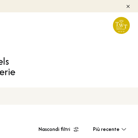
els
erie
Nascondi filtri
Più recente