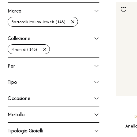
Marca
Marca
Bartorelli Italian Jewels (148)
Collezione
Collezione
Piramidi (148)
Per
Per
Tipo
Tipo
Occasione
Occasione
Metallo
Metallo
B
Anell
Tipologia Gioielli
Tipologia Gioielli