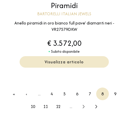
Piramidi
BARTORELLI ITALIAN JEWELS
Anello piramidi in oro bianco full pave' diamanti neri -
VR27579DKW
€ 3.572,00
Subito disponibile
Visualizza articolo
«
‹
...
4
5
6
7
8
9
10
11
12
...