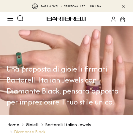
PAGAMENTI IN CRIPTOVALUTE | LUNUPAY
Una proposta di gioielli firmati
Bartorelli Italian Jewels con
Diamante Black, pensata apposta
per impreziosire il tuo stile unico.
Home
Gioielli
Bartorelli Italian Jewels
Diamante Black