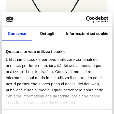
Consenso
Dettagli
Informazioni sui cookie
Questo sito web utilizza i cookie
Utilizziamo i cookie per personalizzare contenuti ed
annunci, per fornire funzionalità dei social media e per
Bartorelli
analizzare il nostro traffico. Condividiamo inoltre
BARTORELLI ITALIAN JEWELS
informazioni sul modo in cui utilizza il nostro sito con i
nostri partner che si occupano di analisi dei dati web,
Collana girocollo di diamanti neri con lettere pendenti
pubblicità e social media, i quali potrebbero combinarle
in oro bianco e diamanti bianchi - BACO06
con altre informazioni che ha fornito loro o che hanno
€ 2.925,00
raccolto dal suo utilizzo dei loro servizi.
Subito disponibile