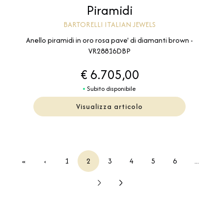
Piramidi
BARTORELLI ITALIAN JEWELS
Anello piramidi in oro rosa pave' di diamanti brown -
VR28816DBP
€ 6.705,00
Subito disponibile
Visualizza articolo
«
‹
1
2
3
4
5
6
...