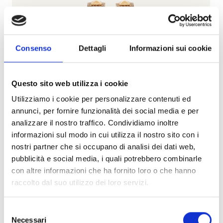
Consenso
Dettagli
Informazioni sui cookie
Questo sito web utilizza i cookie
Utilizziamo i cookie per personalizzare contenuti ed
annunci, per fornire funzionalità dei social media e per
analizzare il nostro traffico. Condividiamo inoltre
Piramidi
informazioni sul modo in cui utilizza il nostro sito con i
nostri partner che si occupano di analisi dei dati web,
BARTORELLI ITALIAN JEWELS
pubblicità e social media, i quali potrebbero combinarle
Orecchini piramidi cerchio piccolo in oro rosa full pavè
con altre informazioni che ha fornito loro o che hanno
di diamanti brown - VE29013DBP
raccolto dal suo utilizzo dei loro servizi.
€ 6.669,00
Selezione
Subito disponibile
Necessari
del