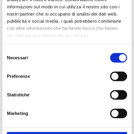
Spedizione
Gratuita
informazioni sul modo in cui utilizza il nostro sito con i
nostri partner che si occupano di analisi dei dati web,
pubblicità e social media, i quali potrebbero combinarle
con altre informazioni che ha fornito loro o che hanno
raccolto dal suo utilizzo dei loro servizi.
Specifiche Tecniche
Selezione
Necessari
del
Marchio
Bartorelli Italian Jewels
consenso
Collezione
Octagon
Preferenze
Codice
VR27415DPS
Per
Uomo / Donna
Statistiche
Descrizione
Marketing
Metalli