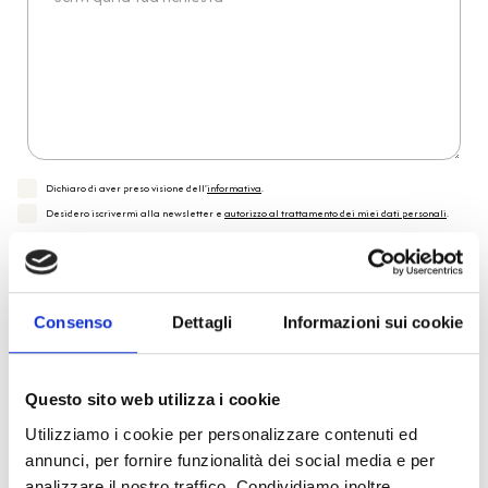
Dichiaro di aver preso visione dell'
informativa
.
Desidero iscrivermi alla newsletter e
autorizzo al trattamento dei miei dati personali
.
* Campi obbligatori
Invia richiesta
Consenso
Dettagli
Informazioni sui cookie
Reso facile e veloce
Questo sito web utilizza i cookie
Utilizziamo i cookie per personalizzare contenuti ed
PRONTA consegna
annunci, per fornire funzionalità dei social media e per
analizzare il nostro traffico. Condividiamo inoltre