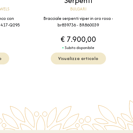
Serpenti
EWELS
BULGARI
anco con
Bracciale serpenti viper in oro rosa -
 - 417-Q295
br859736 - BR860039
€ 7.900,00
Subito disponibile
o
Visualizza articolo