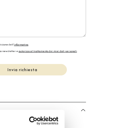
isione dell'
informativa
.
la newsletter e
autorizzo al trattamento dei miei dati personali
.
Invia richiesta
he
Bartorelli Italian Jewels