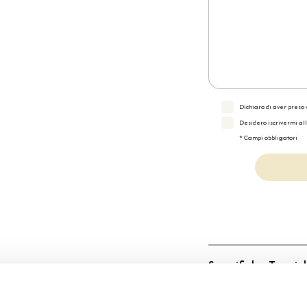
Dichiaro di aver preso v
Desidero iscrivermi al
* Campi obbligatori
Specifiche Tecnic
Marchio