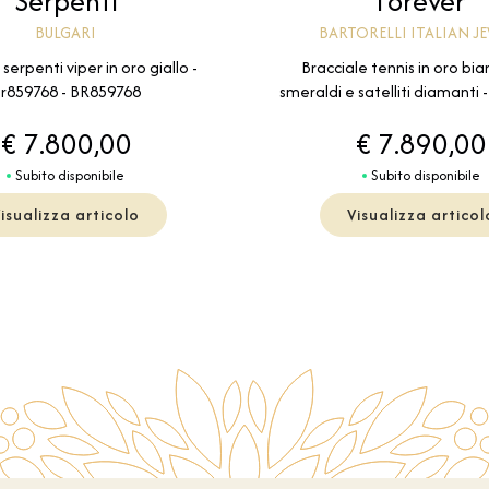
Serpenti
Forever
BULGARI
BARTORELLI ITALIAN J
serpenti viper in oro giallo -
Bracciale tennis in oro bi
r859768 - BR859768
smeraldi e satelliti diamanti
€ 7.800,00
€ 7.890,00
Subito disponibile
Subito disponibile
isualizza articolo
Visualizza articol