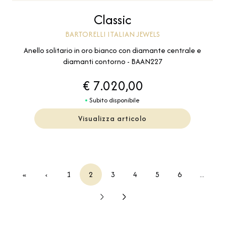
Classic
BARTORELLI ITALIAN JEWELS
Anello solitario in oro bianco con diamante centrale e
diamanti contorno - BAAN227
€ 7.020,00
Subito disponibile
Visualizza articolo
«
‹
1
2
3
4
5
6
...