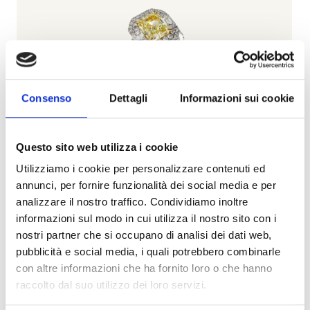
Consenso
Dettagli
Informazioni sui cookie
Questo sito web utilizza i cookie
Utilizziamo i cookie per personalizzare contenuti ed
annunci, per fornire funzionalità dei social media e per
Classic
analizzare il nostro traffico. Condividiamo inoltre
informazioni sul modo in cui utilizza il nostro sito con i
BARTORELLI ITALIAN JEWELS
nostri partner che si occupano di analisi dei dati web,
Anello in oro bianco con diamante fancy yellow
pubblicità e social media, i quali potrebbero combinarle
certificato gia e diamanti bianchi - 000-4982NS
con altre informazioni che ha fornito loro o che hanno
raccolto dal suo utilizzo dei loro servizi.
€ 60.290,00