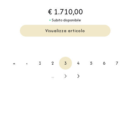
€ 1.710,00
Subito disponibile
Visualizza articolo
«
‹
1
2
3
4
5
6
7
...