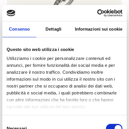
Consenso
Dettagli
Informazioni sui cookie
Questo sito web utilizza i cookie
Utilizziamo i cookie per personalizzare contenuti ed
High Jewelry
annunci, per fornire funzionalità dei social media e per
analizzare il nostro traffico. Condividiamo inoltre
BARTORELLI ITALIAN JEWELS
informazioni sul modo in cui utilizza il nostro sito con i
Anello solitario in oro bianco con diamante bianco
nostri partner che si occupano di analisi dei dati web,
certificato gia - F.73D
pubblicità e social media, i quali potrebbero combinarle
con altre informazioni che ha fornito loro o che hanno
Prezzo su richiesta
raccolto dal suo utilizzo dei loro servizi.
Subito disponibile
Visualizza articolo
Selezione
Necessari