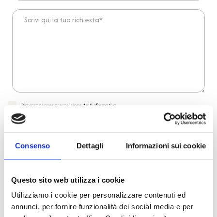
Scrivi qui la tua richiesta*
Dichiaro di aver preso visione dell'
informativa
.
Desidero iscrivermi alla newsletter e
autorizzo al trattamento dei miei dati personali
.
* Campi obbligatori
Consenso
Dettagli
Informazioni sui cookie
Invia richiesta
Questo sito web utilizza i cookie
Reso facile e veloce
Utilizziamo i cookie per personalizzare contenuti ed
annunci, per fornire funzionalità dei social media e per