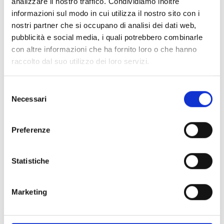
analizzare il nostro traffico. Condividiamo inoltre
PRONTA consegna
informazioni sul modo in cui utilizza il nostro sito con i
nostri partner che si occupano di analisi dei dati web,
Spedizione
Gratuita
pubblicità e social media, i quali potrebbero combinarle
con altre informazioni che ha fornito loro o che hanno
raccolto dal suo utilizzo dei loro servizi.
Selezione
Specifiche Tecniche
Necessari
del
consenso
Marchio
Bartorelli Italian Jewels
Preferenze
Collezione
Rainbow
Codice
AR3172/MCS
Statistiche
Per
Donna
Marketing
Descrizione