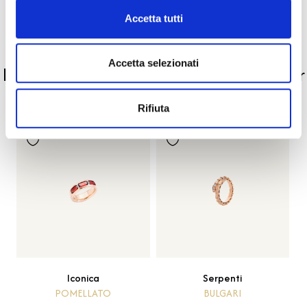
Pietre preziose
Accetta tutti
PRODOTTI SIMILI
Accetta selezionati
La nostra selezione di prodotti scelti per
te
Rifiuta
Iconica
Serpenti
POMELLATO
BULGARI