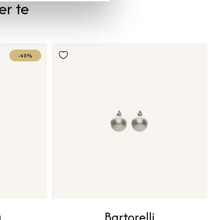
er te
-40%
g
Bartorelli