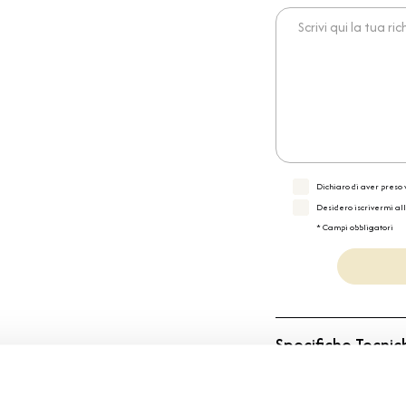
Scrivi qui la tua richies
Dichiaro di aver preso v
Desidero iscrivermi al
* Campi obbligatori
Specifiche Tecnic
Marchio