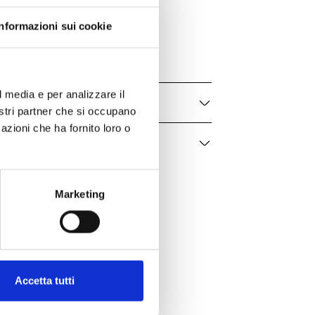
Bartorelli
Informazioni sui cookie
VE24514DW
Donna
l media e per analizzare il
nostri partner che si occupano
azioni che ha fornito loro o
Marketing
Accetta tutti