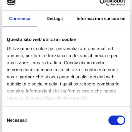
Consenso
Dettagli
Informazioni sui cookie
Questo sito web utilizza i cookie
Utilizziamo i cookie per personalizzare contenuti ed
annunci, per fornire funzionalità dei social media e per
analizzare il nostro traffico. Condividiamo inoltre
informazioni sul modo in cui utilizza il nostro sito con i
nostri partner che si occupano di analisi dei dati web,
Rainbow
pubblicità e social media, i quali potrebbero combinarle
BARTORELLI ITALIAN JEWELS
con altre informazioni che ha fornito loro o che hanno
raccolto dal suo utilizzo dei loro servizi.
Bracciale tennis in oro giallo con zaffiri multicolor e
diamanti bianchi - 64340
Selezione
€ 8.099,00
Necessari
del
consenso
Subito disponibile