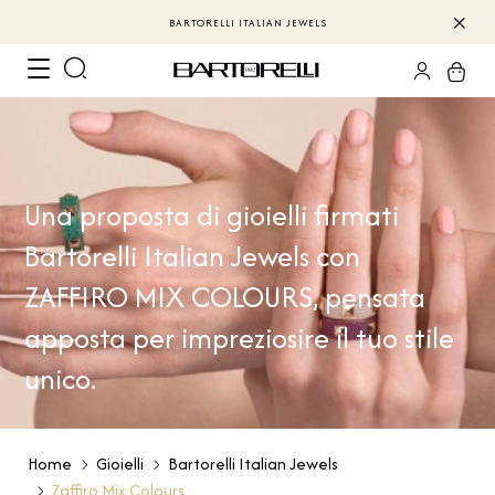
BARTORELLI ITALIAN JEWELS
Una proposta di gioielli firmati
Bartorelli Italian Jewels con
ZAFFIRO MIX COLOURS, pensata
apposta per impreziosire il tuo stile
unico.
Home
Gioielli
Bartorelli Italian Jewels
Zaffiro Mix Colours