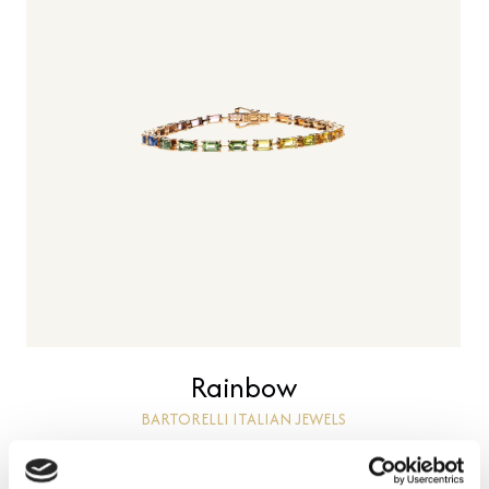
Rainbow
BARTORELLI ITALIAN JEWELS
Bracciale tennis rainbow in oro rosa con zaffiri
multicolor - AB2321/MCS