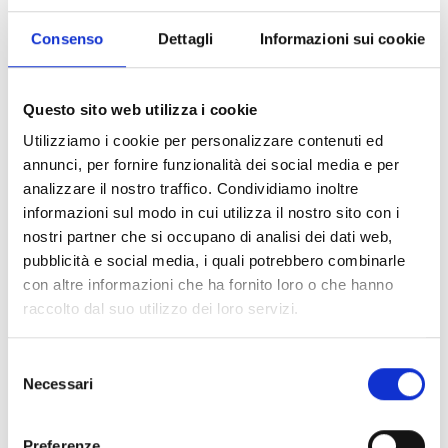
Prezzo su richiesta
Consenso
Dettagli
Informazioni sui cookie
Disponibile su richiesta
Visualizza articolo
Questo sito web utilizza i cookie
Utilizziamo i cookie per personalizzare contenuti ed
annunci, per fornire funzionalità dei social media e per
analizzare il nostro traffico. Condividiamo inoltre
informazioni sul modo in cui utilizza il nostro sito con i
nostri partner che si occupano di analisi dei dati web,
pubblicità e social media, i quali potrebbero combinarle
con altre informazioni che ha fornito loro o che hanno
raccolto dal suo utilizzo dei loro servizi.
Selezione
Necessari
del
consenso
Preferenze