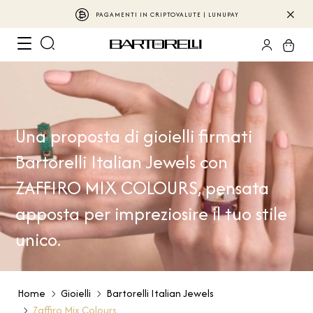
PAGAMENTI IN CRIPTOVALUTE | LUNUPAY
Una proposta di gioielli firmati
Bartorelli Italian Jewels con
ZAFFIRO MIX COLOURS, pensata
apposta per impreziosire il tuo stile
unico.
Home
Gioielli
Bartorelli Italian Jewels
Zaffiro Mix Colours