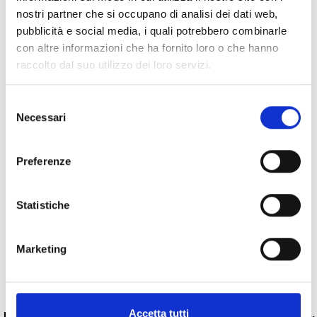
nostri partner che si occupano di analisi dei dati web,
pubblicità e social media, i quali potrebbero combinarle
con altre informazioni che ha fornito loro o che hanno
Specifiche Tecniche
raccolto dal suo utilizzo dei loro servizi.
Marchio
Bartorelli Italian Jewels
Selezione
Necessari
Collezione
Rainbow
del
consenso
Codice
AE2202/MS
Per
Donna
Preferenze
Statistiche
Descrizione
Marketing
Pietre preziose
PRODOTTI SIMILI
Accetta tutti