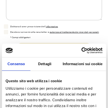
Dichiaro di aver preso visione dell'
informativa
.
Desidero iscrivermi alla newsletter e
autorizzo al trattamento dei miei dati personali
.
* Campi obbligatori
Invia richiesta
Consenso
Dettagli
Informazioni sui cookie
Reso facile e veloce
Questo sito web utilizza i cookie
PRONTA consegna
Utilizziamo i cookie per personalizzare contenuti ed
annunci, per fornire funzionalità dei social media e per
Spedizione
Gratuita
analizzare il nostro traffico. Condividiamo inoltre
informazioni sul modo in cui utilizza il nostro sito con i