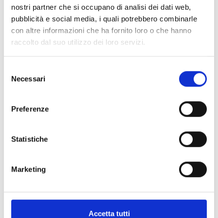
nostri partner che si occupano di analisi dei dati web,
pubblicità e social media, i quali potrebbero combinarle
con altre informazioni che ha fornito loro o che hanno
Specifiche Tecniche
raccolto dal suo utilizzo dei loro servizi.
Marchio
Bartorelli Italian Jewels
Selezione
Necessari
del
Collezione
Rainbow
consenso
Codice
AE0714/RB
Preferenze
Per
Donna
Statistiche
Descrizione
Marketing
Metalli
Pietre preziose
Accetta tutti