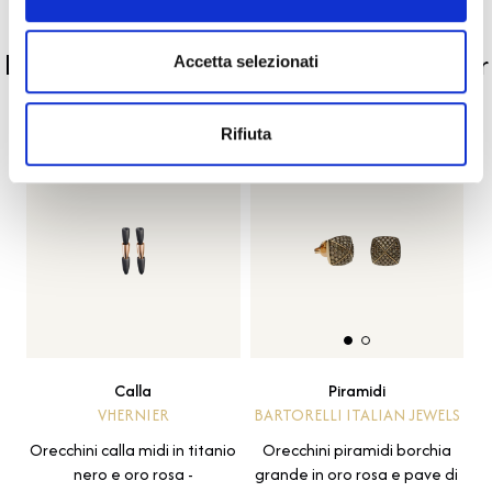
PRODOTTI SIMILI
La nostra selezione di prodotti scelti per
Accetta selezionati
te
Rifiuta
Calla
Piramidi
VHERNIER
BARTORELLI ITALIAN JEWELS
Orecchini calla midi in titanio
Orecchini piramidi borchia
nero e oro rosa -
grande in oro rosa e pave di