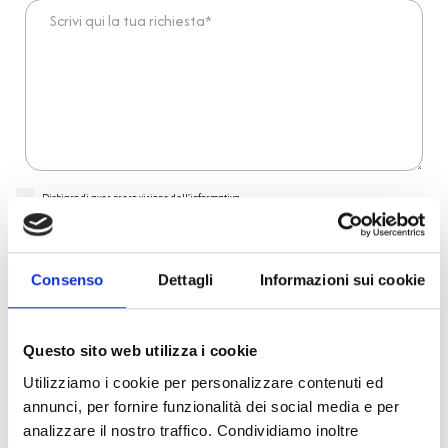
Scrivi qui la tua richiesta*
Dichiaro di aver preso visione dell'
informativa
.
Desidero iscrivermi alla newsletter e
autorizzo al trattamento dei miei dati personali
.
* Campi obbligatori
Consenso
Dettagli
Informazioni sui cookie
Invia richiesta
Questo sito web utilizza i cookie
Reso facile e veloce
Utilizziamo i cookie per personalizzare contenuti ed
annunci, per fornire funzionalità dei social media e per
analizzare il nostro traffico. Condividiamo inoltre
PRONTA consegna