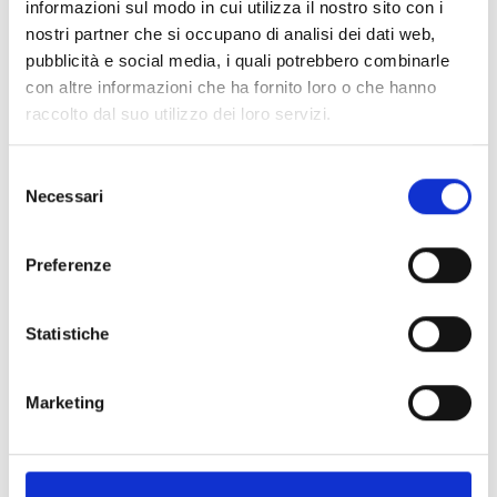
informazioni sul modo in cui utilizza il nostro sito con i
nostri partner che si occupano di analisi dei dati web,
Spedizione
Gratuita
pubblicità e social media, i quali potrebbero combinarle
con altre informazioni che ha fornito loro o che hanno
raccolto dal suo utilizzo dei loro servizi.
Selezione
Specifiche Tecniche
Necessari
del
consenso
Marchio
Bartorelli Italian Jewels
Preferenze
Collezione
Rainbow
Codice
KR1185/OR
Statistiche
Per
Donna
Marketing
Descrizione
Pietre preziose