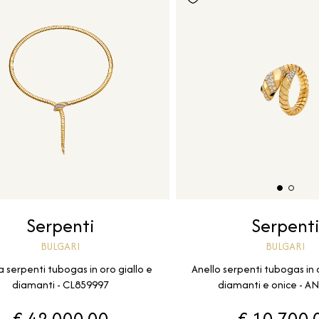
Serpenti
Serpent
BULGARI
BULGARI
a serpenti tubogas in oro giallo e
Anello serpenti tubogas in 
diamanti - CL859997
diamanti e onice - A
€ 42.000,00
€ 10.700,