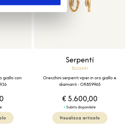
Serpenti
i
BULGARI
Orecchini serpenti viper in oro giallo e
o giallo con
diamanti - OR859965
9916
00
€ 5.600,00
le
Subito disponibile
olo
Visualizza articolo