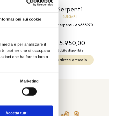
i
Serpenti
BULGARI
Informazioni sui cookie
oro rosa con
Anello serpenti - AN858970
9914
00
€ 5.950,00
l media e per analizzare il
le
Subito disponibile
nostri partner che si occupano
azioni che ha fornito loro o
olo
Visualizza articolo
Marketing
Accetta tutti