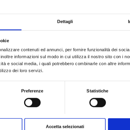
Bvlgari Tubogas
Serpent
BULGARI
BULGARI
Dettagli
a bvlgari tubogas in oro giallo e
Anello serpenti viper in 
diamanti - CL860067
diamanti - AN85
ookie
€ 24.900,00
€ 4.450,
nalizzare contenuti ed annunci, per fornire funzionalità dei socia
Subito disponibile
Subito disponibi
inoltre informazioni sul modo in cui utilizza il nostro sito con i 
icità e social media, i quali potrebbero combinarle con altre inform
Visualizza articolo
Visualizza artic
lizzo dei loro servizi.
Preferenze
Statistiche
Accetta selezionati