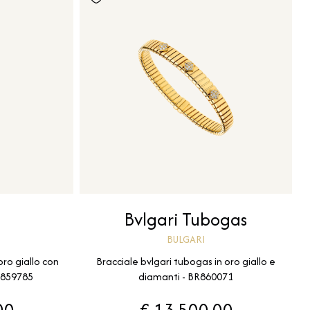
Bvlgari Tubogas
i
BULGARI
Bracciale bvlgari tubogas in oro giallo e
oro giallo con
diamanti - BR860071
N859785
00
€ 13.500,00