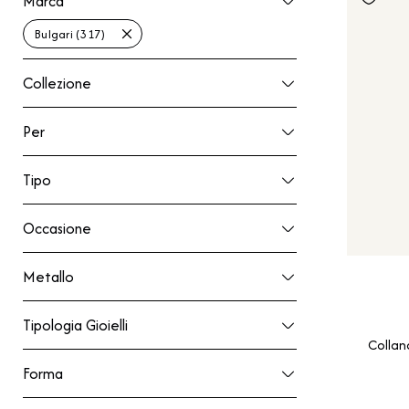
Marca
Bulgari (317)
Collezione
Collezione
Per
Per
Tipo
Tipo
Occasione
Occasione
Metallo
Metallo
Tipologia Gioielli
Tipologia Gioielli
Collan
Forma
Forma