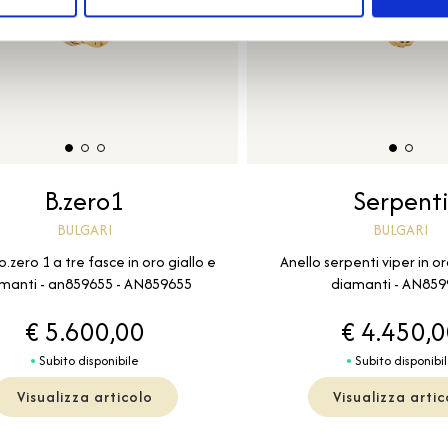
B.zero1
Serpent
BULGARI
BULGARI
b.zero 1 a tre fasce in oro giallo e
Anello serpenti viper in or
manti - an859655 - AN859655
diamanti - AN85
€ 5.600,00
€ 4.450,
Subito disponibile
Subito disponibi
Visualizza articolo
Visualizza artic