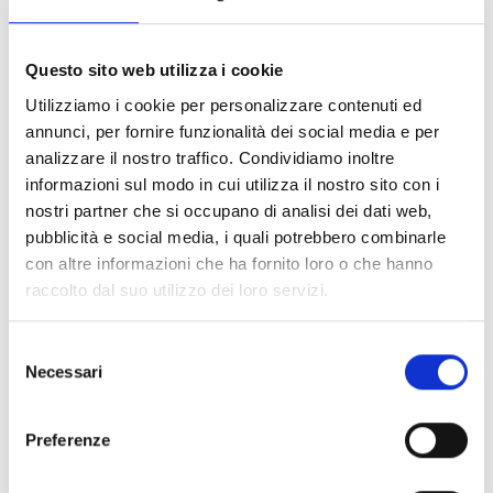
Serpenti
BULGARI
Questo sito web utilizza i cookie
Bracciale serpenti viper in oro bianco con demi-pavé
Utilizziamo i cookie per personalizzare contenuti ed
di diamanti - BR859759
annunci, per fornire funzionalità dei social media e per
€ 14.400,00
analizzare il nostro traffico. Condividiamo inoltre
informazioni sul modo in cui utilizza il nostro sito con i
Subito disponibile
nostri partner che si occupano di analisi dei dati web,
Visualizza articolo
pubblicità e social media, i quali potrebbero combinarle
con altre informazioni che ha fornito loro o che hanno
raccolto dal suo utilizzo dei loro servizi.
Selezione
Necessari
del
consenso
Preferenze