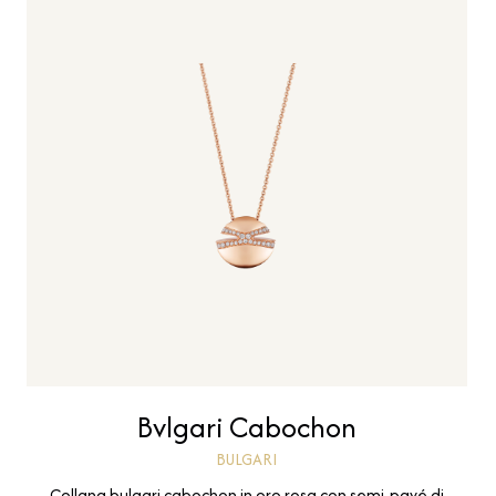
Bvlgari Cabochon
BULGARI
Collana bulgari cabochon in oro rosa con semi-pavé di