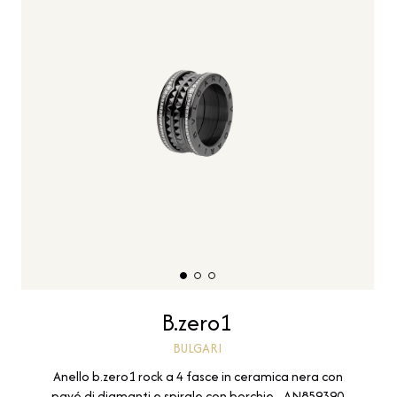
B.zero1
BULGARI
Anello b.zero1 rock a 4 fasce in ceramica nera con
pavé di diamanti e spirale con borchie - AN859390