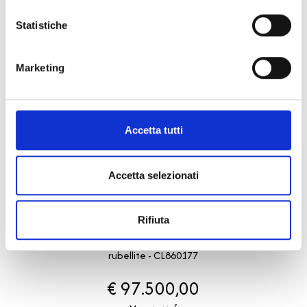
Statistiche
Marketing
Accetta tutti
Accetta selezionati
Bvlgari Tubogas
BULGARI
Rifiuta
Collana bvlgari tubogas in oro rosa con diamanti e
rubellite - CL860177
€ 97.500,00