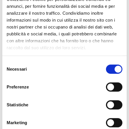
Orecchini serpenti viper in oro bianco con pavè di
annunci, per fornire funzionalità dei social media e per
diamanti - OR859192
analizzare il nostro traffico. Condividiamo inoltre
€ 13.700,00
informazioni sul modo in cui utilizza il nostro sito con i
nostri partner che si occupano di analisi dei dati web,
Maggiori info
pubblicità e social media, i quali potrebbero combinarle
Visualizza articolo
con altre informazioni che ha fornito loro o che hanno
raccolto dal suo utilizzo dei loro servizi.
Selezione
Necessari
del
consenso
Preferenze
Statistiche
Marketing