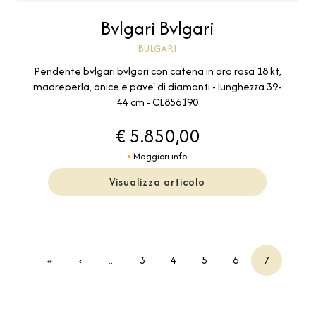
Bvlgari Bvlgari
BULGARI
Pendente bvlgari bvlgari con catena in oro rosa 18 kt,
madreperla, onice e pave' di diamanti - lunghezza 39-
44 cm - CL856190
€ 5.850,00
Maggiori info
Visualizza articolo
«
‹
...
3
4
5
6
7