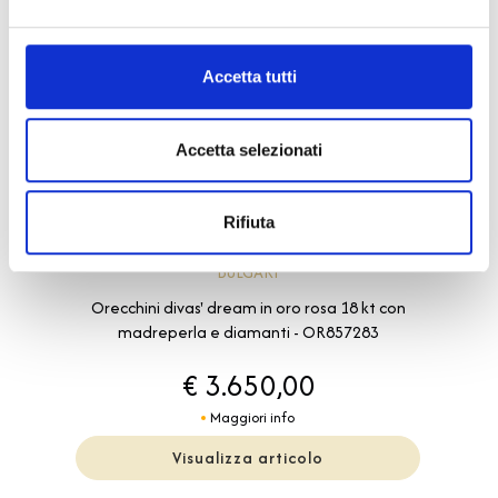
Accetta tutti
Accetta selezionati
Rifiuta
Diva
BULGARI
Orecchini divas' dream in oro rosa 18 kt con
madreperla e diamanti - OR857283
€ 3.650,00
Maggiori info
Visualizza articolo