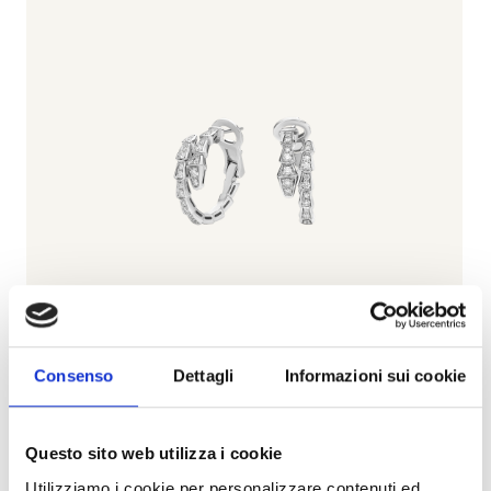
Consenso
Dettagli
Informazioni sui cookie
Serpenti
Questo sito web utilizza i cookie
BULGARI
Utilizziamo i cookie per personalizzare contenuti ed