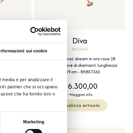
Diva
BULGARI
Informazioni sui cookie
Bracciale divas’ dream in oro rosa 18
sa con pavé di
carati con pavé di diamanti. lunghezza
 BR858817
15-19 cm - BR857363
l media e per analizzare il
00
€ 6.300,00
nostri partner che si occupano
azioni che ha fornito loro o
Maggiori info
olo
Visualizza articolo
Marketing