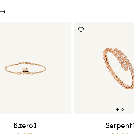
tti
B.zero1
Serpent
BULGARI
BULGARI