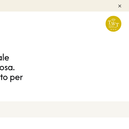
ale
osa.
tto per