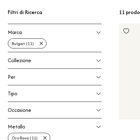
Filtri di Ricerca
11
prodo
Marca
Marca
Bulgari (11)
Collezione
Collezione
Per
Per
Tipo
Tipo
Occasione
Occasione
Metallo
Metallo
Oro Rosa (11)