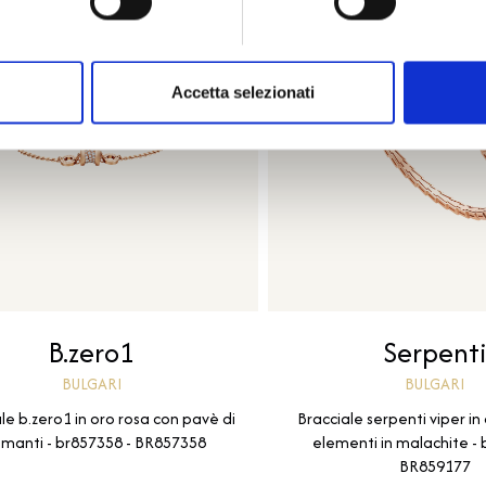
Accetta selezionati
B.zero1
Serpent
BULGARI
BULGARI
le b.zero1 in oro rosa con pavè di
Bracciale serpenti viper in
amanti - br857358 - BR857358
elementi in malachite - 
BR859177