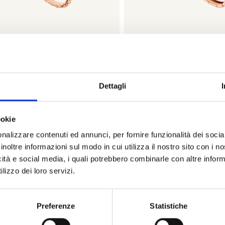
Serpenti
B.zero1
BULGARI
BULGARI
Dettagli
iale serpenti viper in oro rosa e
Bracciale b.zero1 in oro ro
amanti - br858319 - BR859369
diamanti - br858817 -
ookie
nalizzare contenuti ed annunci, per fornire funzionalità dei socia
€ 17.000,00
€ 18.600,
inoltre informazioni sul modo in cui utilizza il nostro sito con i 
icità e social media, i quali potrebbero combinarle con altre inform
Maggiori info
Maggiori info
lizzo dei loro servizi.
Visualizza articolo
Visualizza artic
Preferenze
Statistiche