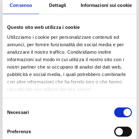
Consenso
Dettagli
Informazioni sui cookie
Serpenti
BULGARI
Questo sito web utilizza i cookie
Bracciale serpenti viper a doppia spirale in oro bianco
Utilizziamo i cookie per personalizzare contenuti ed
full pavè di diamanti - br858795 - BR860199
annunci, per fornire funzionalità dei social media e per
€ 89.000,00
analizzare il nostro traffico. Condividiamo inoltre
informazioni sul modo in cui utilizza il nostro sito con i
Subito disponibile
nostri partner che si occupano di analisi dei dati web,
Visualizza articolo
pubblicità e social media, i quali potrebbero combinarle
con altre informazioni che ha fornito loro o che hanno
raccolto dal suo utilizzo dei loro servizi.
Selezione
Necessari
del
consenso
Preferenze