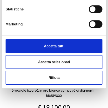
Statistiche
Marketing
Accetta tutti
Accetta selezionati
B.zero1
Rifiuta
BULGARI
Bracciale b.zero1 in oro bianco con pavè di diamanti -
BR859000
€ 19.100,00