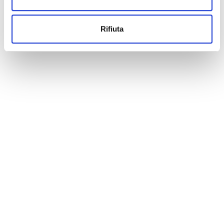
«
‹
...
21
22
23
24
25
Rifiuta