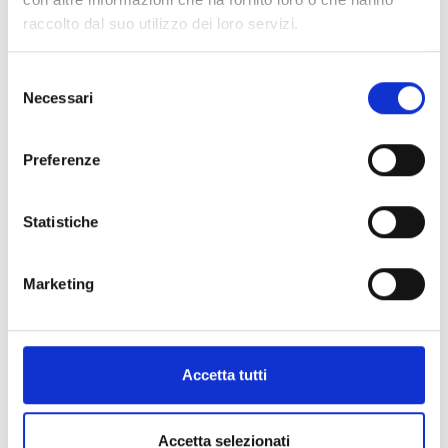
raccolto dal suo utilizzo dei loro servizi.
Selezione
Necessari
del
consenso
Bee De Chaumet
Preferenze
CHAUMET
Chaumet - anello bee my love in oro bianco e
Statistiche
diamanti - 081890 - 081890
€ 3.490,00
Marketing
Disponibile su richiesta
Visualizza articolo
Accetta tutti
Accetta selezionati