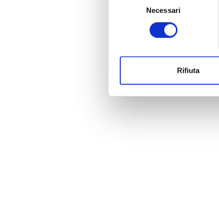
Necessari
del
consenso
Rifiuta