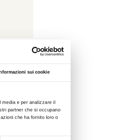
ti
a per cordino
Informazioni sui cookie
DGAG/G/K
0,00
le
l media e per analizzare il
nostri partner che si occupano
olo
azioni che ha fornito loro o