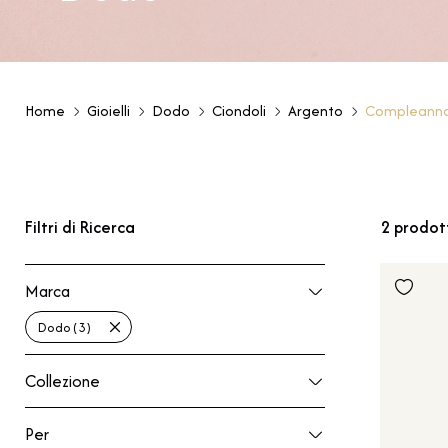
Home
Gioielli
Dodo
Ciondoli
Argento
Compleann
Filtri di Ricerca
2
prodot
Marca
Marca
Dodo (3)
Collezione
Collezione
Per
Per