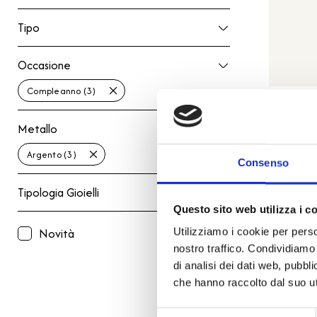
Tipo
Tipo
Occasione
Occasione
Compleanno (3)
Metallo
Metallo
Dodo c
Argento (3)
Consenso
Tipologia Gioielli
Tipologia Gioielli
Questo sito web utilizza i c
Novità
Utilizziamo i cookie per perso
nostro traffico. Condividiamo 
di analisi dei dati web, pubbl
che hanno raccolto dal suo uti
Selezione