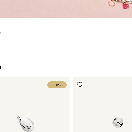
o
ti
-40%