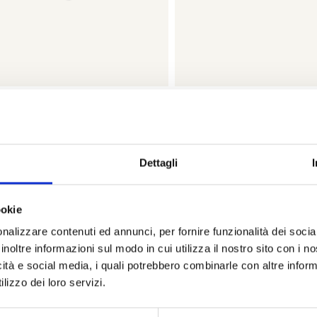
Componenti
Componen
DODO
DODO
omponenti - puleggia in argento
Dodo componenti - chiusur
Dettagli
- dcarr/a/k - DCARR/A/K
spesso - dgag/g/k - 
€ 42,00
€ 18,00
€ 70,00
€ 3
ookie
Subito disponibile
Subito disponibi
nalizzare contenuti ed annunci, per fornire funzionalità dei socia
inoltre informazioni sul modo in cui utilizza il nostro sito con i 
Visualizza articolo
Visualizza artic
icità e social media, i quali potrebbero combinarle con altre inform
lizzo dei loro servizi.