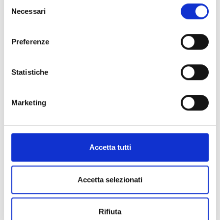
Selezione
Necessari
del
consenso
Preferenze
Gg Running
GUCCI
Statistiche
Collana pendente gg running in oro rosa -
ybb687118001 - YBB687118001
Marketing
€ 720,00
€ 1.200,00
Subito disponibile
Accetta tutti
Visualizza articolo
Accetta selezionati
Rifiuta