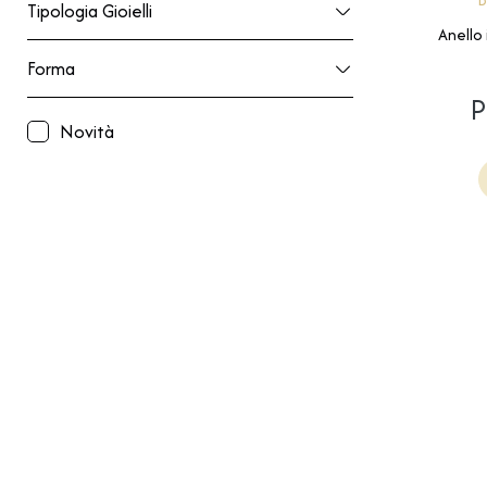
Tipologia Gioielli
Tipologia Gioielli
Anello 
Forma
Forma
P
Novità