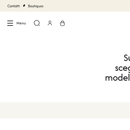
Contatti
Boutiques
Menu
Chiudi
S
sce
modell