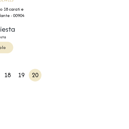
co 18 carati e
lante - 00904
hiesta
esta
olo
18
19
20