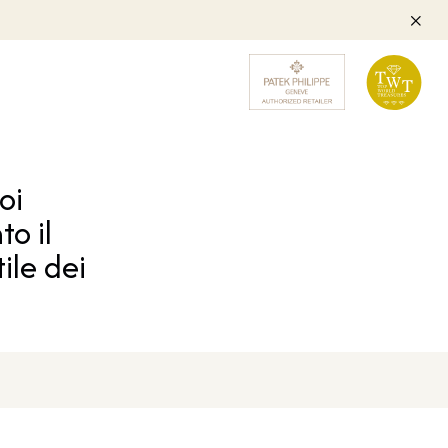
oi
o il
ile dei