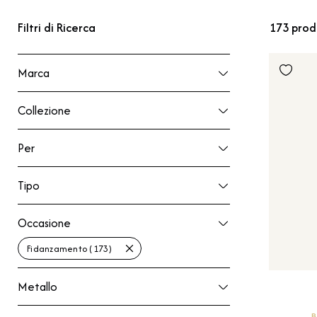
Filtri di Ricerca
173
prod
Marca
Marca
Collezione
Collezione
Per
Per
Tipo
Tipo
Occasione
Occasione
Fidanzamento (173)
Metallo
Metallo
B