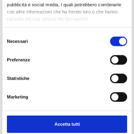
Marchio
Breitling
pubblicità e social media, i quali potrebbero combinarle
Collezione
Superocean Heritage
con altre informazioni che ha fornito loro o che hanno
Tipologia
Solo Tempo
raccolto dal suo utilizzo dei loro servizi.
Movimento
Automatico
Selezione
Dimensioni cassa
Ø 42 MM
Necessari
del
Forma
Rotonda
consenso
Metalli
Acciaio, Oro Rosa
Preferenze
Cinturino
Caucciù
Impermeabilità
20 ATM
Quadrante
Nero
Statistiche
Vetro
Zaffiro
Chiusura
Pieghevole
Marketing
Codice
UB3111241B1S1
Per
Uomo
Accetta tutti