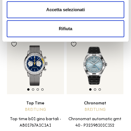
Descrizione
Accetta selezionati
PRODOTTI SIMILI
Lasciati ispirare da altri design unici
Rifiuta
Top Time
Chronomat
BREITLING
BREITLING
Top time b01 gino bartali -
Chronomat automatic gmt
AB01767A1C1A1
40 - P32398101C1S2