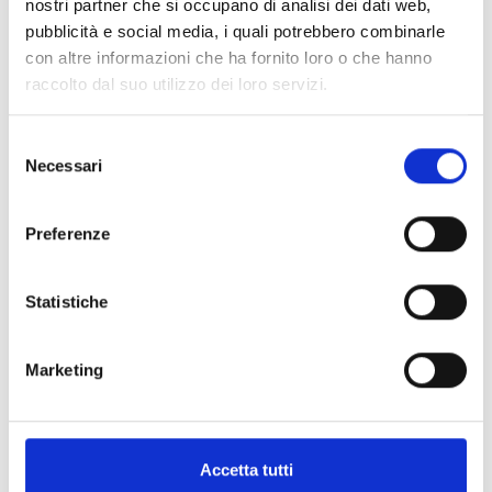
nostri partner che si occupano di analisi dei dati web,
pubblicità e social media, i quali potrebbero combinarle
con altre informazioni che ha fornito loro o che hanno
raccolto dal suo utilizzo dei loro servizi.
Selezione
Necessari
del
consenso
Preferenze
Statistiche
Marketing
JOSÉPHINE
CHAUMET
Chaumet - collana joséphine aigrette in oro bianco
Accetta tutti
con diamanti e perla akoya - 083456 - 083456