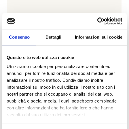
Consenso
Dettagli
Informazioni sui cookie
Les Eternelles
CHAUMET
Questo sito web utilizza i cookie
Chaumet - fede les eternelles de chaumet classiques
in oro rosa con diamante segreto - 083286 - 083286
Utilizziamo i cookie per personalizzare contenuti ed
annunci, per fornire funzionalità dei social media e per
€ 658,80
analizzare il nostro traffico. Condividiamo inoltre
Disponibile su richiesta
informazioni sul modo in cui utilizza il nostro sito con i
nostri partner che si occupano di analisi dei dati web,
Visualizza articolo
pubblicità e social media, i quali potrebbero combinarle
con altre informazioni che ha fornito loro o che hanno
raccolto dal suo utilizzo dei loro servizi.