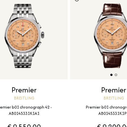
Premier
Premier
BREITLING
BREITLING
remier b01 chronograph 42 -
Premier b01 chronogr
AB0145331K1A1
AB0145331K1P
€ 9.550,00
€ 9.200,