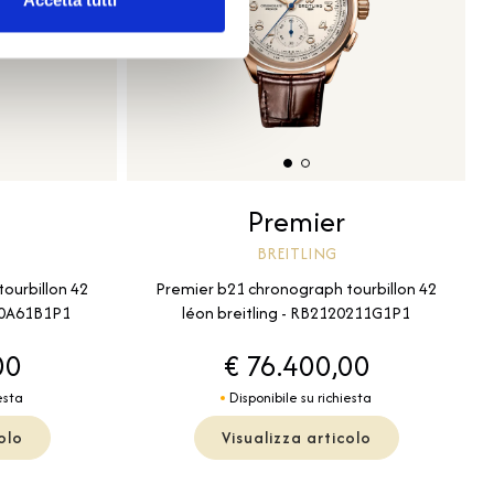
Accetta tutti
Premier
BREITLING
ourbillon 42
Premier b21 chronograph tourbillon 42
120A61B1P1
léon breitling - RB2120211G1P1
00
€ 76.400,00
esta
Disponibile su richiesta
olo
Visualizza articolo