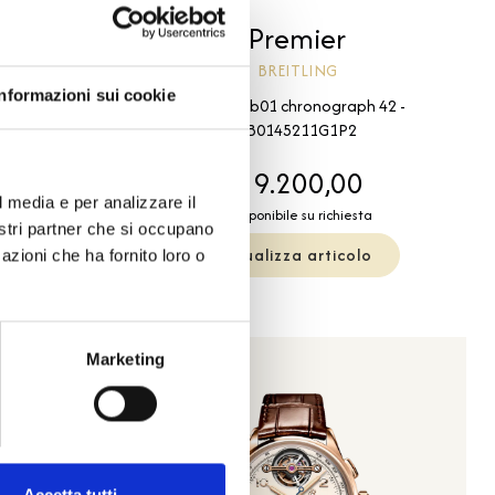
Premier
BREITLING
Informazioni sui cookie
aph 42 -
Premier b01 chronograph 42 -
2
AB0145211G1P2
00
€ 9.200,00
l media e per analizzare il
esta
Disponibile su richiesta
nostri partner che si occupano
olo
Visualizza articolo
azioni che ha fornito loro o
Marketing