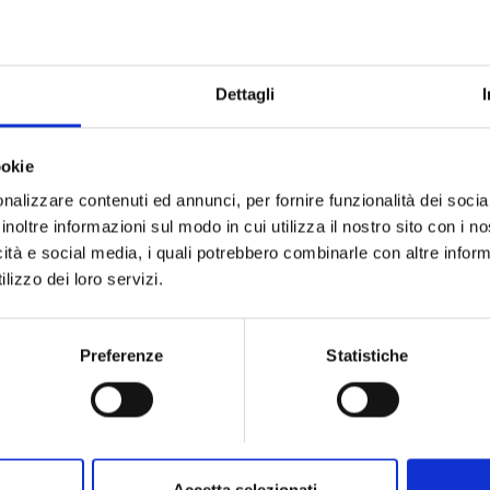
Premier
Premier
BREITLING
BREITLING
Dettagli
Premier b15 duograph 42 -
Premier b01 chronogr
AB1510171C1P1
RB0145371G1P
ookie
€ 11.900,00
€ 22.600,
nalizzare contenuti ed annunci, per fornire funzionalità dei socia
Subito disponibile
Disponibile su richi
inoltre informazioni sul modo in cui utilizza il nostro sito con i 
Visualizza articolo
Visualizza artic
icità e social media, i quali potrebbero combinarle con altre inform
lizzo dei loro servizi.
Preferenze
Statistiche