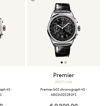
Premier
BREITLING
aph 42 -
Premier b01 chronograph 42 -
1
AB0145221B1P1
00
€ 9.200,00