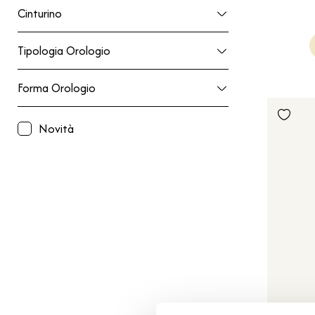
Cinturino
Cinturino
Tipologia Orologio
Tipologia Orologio
Forma Orologio
Forma Orologio
Novità