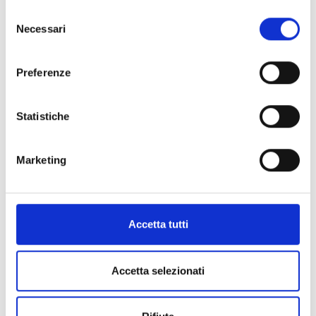
Selezione
Necessari
del
Centro Assistenza
consenso
21 APRILE 2022
Preferenze
Statistiche
Leggi articolo
Errore MVC - Undefined index: "image-low-url" on file
Marketing
"bow/900/blocks/post-item/template.htm" line 22
Accetta tutti
Accetta selezionati