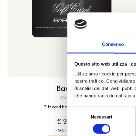
Consenso
Questo sito web utilizza i c
Utilizziamo i cookie per perso
nostro traffico. Condividiamo 
Bartorelli
di analisi dei dati web, pubbl
che hanno raccolto dal suo uti
BARTORELLI
Gift card bartorelli - € 200,00
Selezione
Necessari
del
€ 200,00
consenso
Subito disponibile