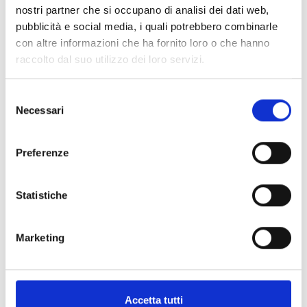
nostri partner che si occupano di analisi dei dati web,
pubblicità e social media, i quali potrebbero combinarle
con altre informazioni che ha fornito loro o che hanno
Golden Ellipse
raccolto dal suo utilizzo dei loro servizi.
PATEK PHILIPPE
Selezione
Golden ellipse, carica automatica - 5738P-001
Necessari
del
€ 62.488,00
consenso
Maggiori info
Preferenze
Visualizza articolo
Statistiche
Marketing
Accetta tutti