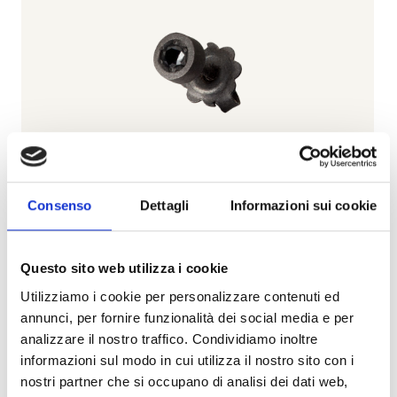
Consenso
Dettagli
Informazioni sui cookie
Questo sito web utilizza i cookie
Minimal
Utilizziamo i cookie per personalizzare contenuti ed
MANO | J .
annunci, per fornire funzionalità dei social media e per
Orecchino singolo punto luce in titanio e diamante
analizzare il nostro traffico. Condividiamo inoltre
black - minortbpl - MINORTBPL
informazioni sul modo in cui utilizza il nostro sito con i
nostri partner che si occupano di analisi dei dati web,