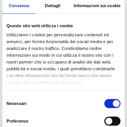
Consenso
Dettagli
Informazioni sui cookie
Wulu
Questo sito web utilizza i cookie
QEELIN
Utilizziamo i cookie per personalizzare contenuti ed
Ciondolo piccolo wulu in oro rosa e pavé di diamanti -
annunci, per fornire funzionalità dei social media e per
wu-030-spd-rgd2 - WUP30ACRGDI
analizzare il nostro traffico. Condividiamo inoltre
€ 7.270,00
informazioni sul modo in cui utilizza il nostro sito con i
nostri partner che si occupano di analisi dei dati web,
Subito disponibile
pubblicità e social media, i quali potrebbero combinarle
Visualizza articolo
con altre informazioni che ha fornito loro o che hanno
raccolto dal suo utilizzo dei loro servizi.
Selezione
Necessari
del
consenso
Preferenze