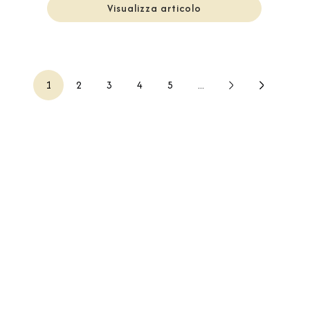
Visualizza articolo
1
2
3
4
5
...