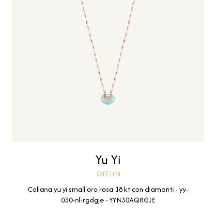
Yu Yi
QEELIN
Collana yu yi small oro rosa 18 kt con diamanti - yy-
030-nl-rgdgje - YYN30AQRGJE