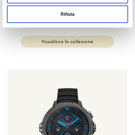
Pilot's Watches
Rifiuta
IWC SCHAFFHAUSEN
Visualizza la collezione