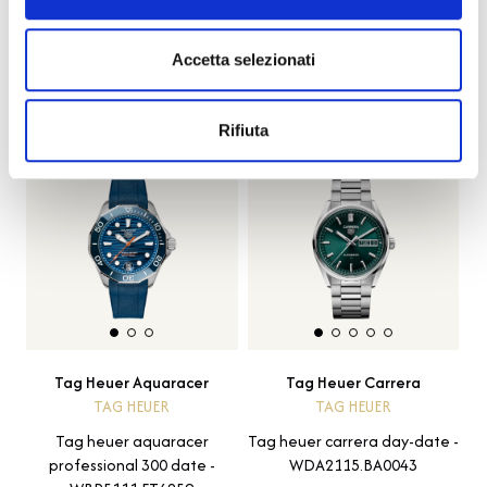
Descrizione
Accetta selezionati
PRODOTTI SIMILI
Lasciati ispirare da altri design unici
Rifiuta
Novità
Tag Heuer Aquaracer
Tag Heuer Carrera
TAG HEUER
TAG HEUER
Tag heuer aquaracer
Tag heuer carrera day-date -
professional 300 date -
WDA2115.BA0043