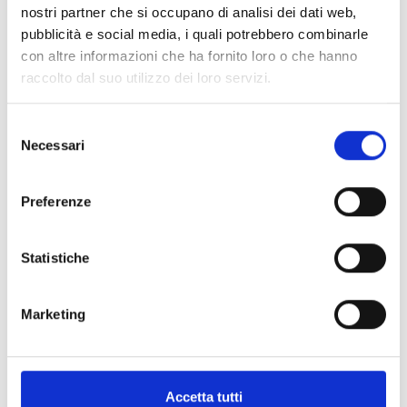
Marchio
Tag Heuer
nostri partner che si occupano di analisi dei dati web,
Collezione
Tag Heuer Carrera
pubblicità e social media, i quali potrebbero combinarle
con altre informazioni che ha fornito loro o che hanno
Tipologia
Solo Tempo
raccolto dal suo utilizzo dei loro servizi.
Movimento
Automatico
Dimensioni cassa
Ø 41 MM
Selezione
Forma
Rotonda
Necessari
del
Metalli
Acciaio
consenso
Cinturino
Acciaio
Preferenze
Impermeabilità
10 ATM
Quadrante
Blu
Statistiche
Vetro
Zaffiro
Chiusura
Pieghevole
Codice
WDA2112.BA0043
Marketing
Per
Uomo
Accetta tutti