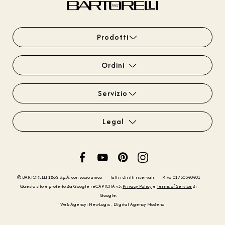
Prodotti
Ordini
Servizio
Legal
© BARTORELLI 1882 S.p.A. con socio unico
Tutti i diritti riservati
P.iva 01730340401
Questo sito è protetto da Google reCAPTCHA v3,
Privacy Policy
e
Terms of Service
di
Google.
Web Agency: NewLogic - Digital Agency Modena