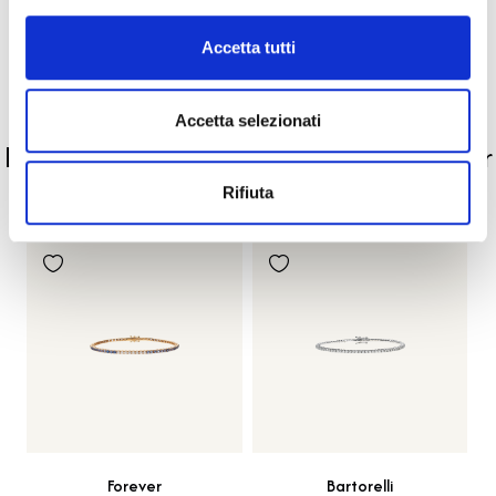
Accetta tutti
Pietre preziose
PRODOTTI SIMILI
Accetta selezionati
La nostra selezione di prodotti scelti per
te
Rifiuta
Forever
Bartorelli