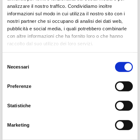
analizzare il nostro traffico. Condividiamo inoltre
Spedizione
Gratuita
informazioni sul modo in cui utilizza il nostro sito con i
nostri partner che si occupano di analisi dei dati web,
pubblicità e social media, i quali potrebbero combinarle
con altre informazioni che ha fornito loro o che hanno
raccolto dal suo utilizzo dei loro servizi.
Specifiche Tecniche
Selezione
Necessari
del
Marchio
Bartorelli Italian Jewels
consenso
Collezione
Rainbow
Preferenze
Codice
KB1045/MS
Per
Donna
Statistiche
Descrizione
Marketing
Metalli