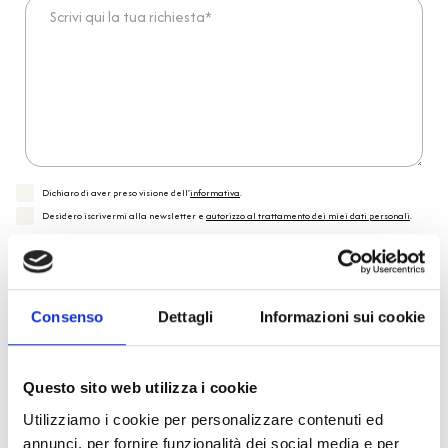
Scrivi qui la tua richiesta*
Dichiaro di aver preso visione dell'
informativa
.
Desidero iscrivermi alla newsletter e
autorizzo al trattamento dei miei dati personali
.
* Campi obbligatori
Invia richiesta
Consenso
Dettagli
Informazioni sui cookie
Reso facile e veloce
Questo sito web utilizza i cookie
Utilizziamo i cookie per personalizzare contenuti ed
PRONTA consegna
annunci, per fornire funzionalità dei social media e per