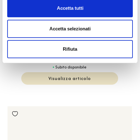
Accetta tutti
Forever
BARTORELLI ITALIAN JEWELS
Accetta selezionati
Bracciale morbido in oro bianco con stellina in pavé di
diamanti - 370-XB1732
Rifiuta
€ 545,00
Subito disponibile
Visualizza articolo