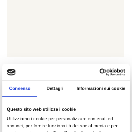
Forever
BARTORELLI ITALIAN JEWELS
Bracciale morbido in oro giallo con stellina in pavé di
Consenso
Dettagli
Informazioni sui cookie
diamanti - 370-XB1734
€ 545,00
Questo sito web utilizza i cookie
Subito disponibile
Utilizziamo i cookie per personalizzare contenuti ed
Visualizza articolo
annunci, per fornire funzionalità dei social media e per