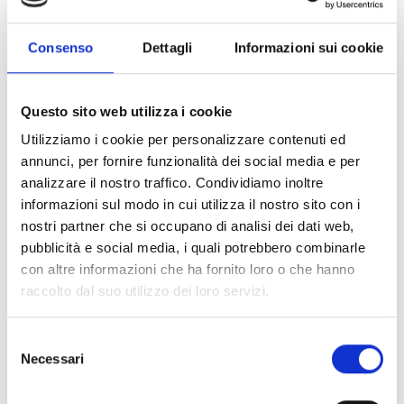
Consenso
Dettagli
Informazioni sui cookie
Questo sito web utilizza i cookie
Utilizziamo i cookie per personalizzare contenuti ed
annunci, per fornire funzionalità dei social media e per
analizzare il nostro traffico. Condividiamo inoltre
Rami
informazioni sul modo in cui utilizza il nostro sito con i
nostri partner che si occupano di analisi dei dati web,
BARTORELLI ITALIAN JEWELS
pubblicità e social media, i quali potrebbero combinarle
Orecchini pendenti in oro rosa con diamanti e zaffiri
con altre informazioni che ha fornito loro o che hanno
blu - BOCRAMIGOCCIAORDIAZAFF
raccolto dal suo utilizzo dei loro servizi.
€ 23.140,00
Selezione
Subito disponibile
Necessari
del
Visualizza articolo
consenso