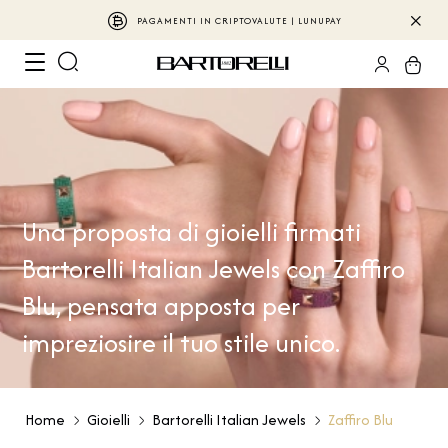
PAGAMENTI IN CRIPTOVALUTE | LUNUPAY
Una proposta di gioielli firmati
Bartorelli Italian Jewels con Zaffiro
Blu, pensata apposta per
impreziosire il tuo stile unico.
Home
Gioielli
Bartorelli Italian Jewels
Zaffiro Blu