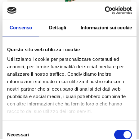
Consenso
Dettagli
Informazioni sui cookie
Questo sito web utilizza i cookie
Utilizziamo i cookie per personalizzare contenuti ed
annunci, per fornire funzionalità dei social media e per
Fulmine
analizzare il nostro traffico. Condividiamo inoltre
BARTORELLI ITALIAN JEWELS
informazioni sul modo in cui utilizza il nostro sito con i
nostri partner che si occupano di analisi dei dati web,
Mono orecchino fulmine in oro rosa e smeraldi -
pubblicità e social media, i quali potrebbero combinarle
MONOBOCFULMINEELSINGOLOORSMERAL
con altre informazioni che ha fornito loro o che hanno
€ 1.070,00
raccolto dal suo utilizzo dei loro servizi.
Subito disponibile
Selezione
Visualizza articolo
Necessari
del