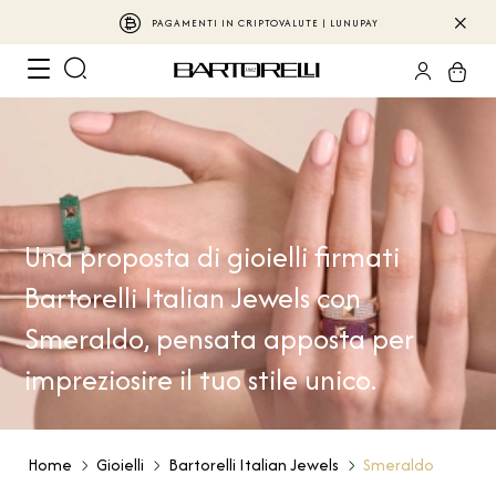
PAGAMENTI IN CRIPTOVALUTE | LUNUPAY
Una proposta di gioielli firmati
Bartorelli Italian Jewels con
Smeraldo, pensata apposta per
impreziosire il tuo stile unico.
Home
Gioielli
Bartorelli Italian Jewels
Smeraldo