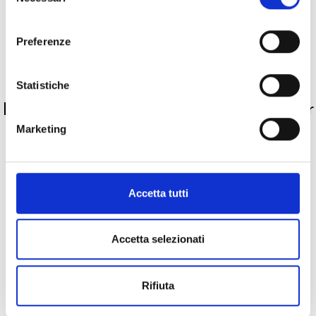
del
Descrizione
consenso
Preferenze
Metalli
PRODOTTI SIMILI
Statistiche
La nostra selezione di prodotti scelti per
te
Marketing
Accetta tutti
Accetta selezionati
Rifiuta