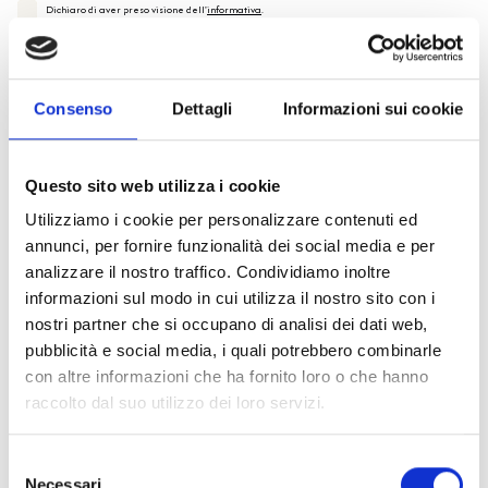
Dichiaro di aver preso visione dell'
informativa
.
Desidero iscrivermi alla newsletter e
autorizzo al trattamento dei miei dati personali
.
* Campi obbligatori
Invia richiesta
Consenso
Dettagli
Informazioni sui cookie
Questo sito web utilizza i cookie
Utilizziamo i cookie per personalizzare contenuti ed
annunci, per fornire funzionalità dei social media e per
Specifiche Tecniche
analizzare il nostro traffico. Condividiamo inoltre
informazioni sul modo in cui utilizza il nostro sito con i
Marchio
Bulgari
nostri partner che si occupano di analisi dei dati web,
Collezione
B.zero1
pubblicità e social media, i quali potrebbero combinarle
con altre informazioni che ha fornito loro o che hanno
Codice
AN852405
raccolto dal suo utilizzo dei loro servizi.
Per
Uomo / Donna
Selezione
Necessari