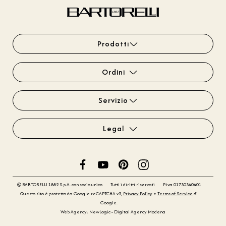
Prodotti
Ordini
Servizio
Legal
© BARTORELLI 1882 S.p.A. con socio unico
Tutti i diritti riservati
P.iva 01730340401
Questo sito è protetto da Google reCAPTCHA v3,
Privacy Policy
e
Terms of Service
di
Google.
Web Agency: NewLogic - Digital Agency Modena