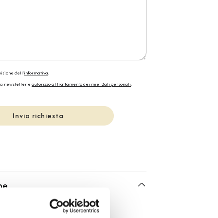
isione dell'
informativa
.
la newsletter e
autorizzo al trattamento dei miei dati personali
.
Invia richiesta
he
Bulgari