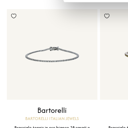
Bartorelli
BARTORELLI ITALIAN JEWELS
Bracciale tennis in oro bianco 18 carati e
Bracciale 