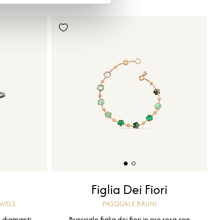
Figlia Dei Fiori
EWELS
PASQUALE BRUNI
e diamanti
Bracciale figlia dei fiori in oro rosa con