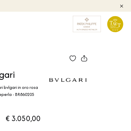
gari
ri bvlgari in oro rosa
eperla - BR860205
€ 3.050,00