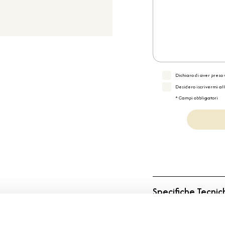
Dichiaro di aver preso v
Desidero iscrivermi al
* Campi obbligatori
Specifiche Tecnic
Marchio