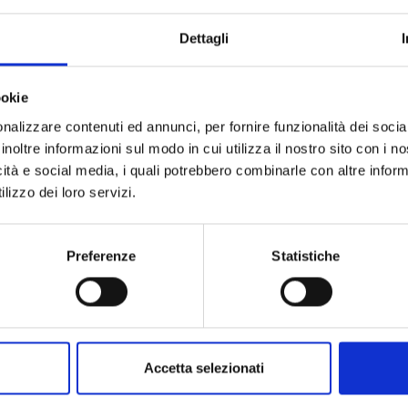
Collezione
Codice
Dettagli
Per
ookie
nalizzare contenuti ed annunci, per fornire funzionalità dei socia
Descrizione
inoltre informazioni sul modo in cui utilizza il nostro sito con i 
icità e social media, i quali potrebbero combinarle con altre inform
lizzo dei loro servizi.
Preferenze
Statistiche
PRODOTTI SIMILI
ostra selezione di prodotti scelti p
Accetta selezionati