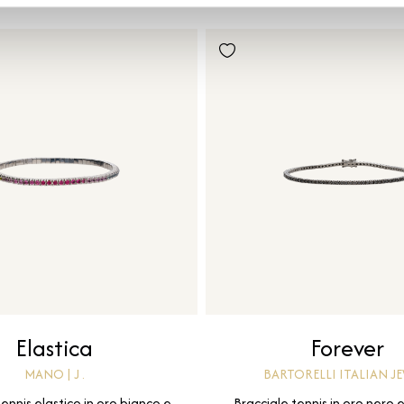
Elastica
Forever
MANO | J .
BARTORELLI ITALIAN J
tennis elastico in oro bianco e
Bracciale tennis in oro nero 