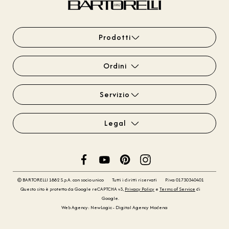
Prodotti
Ordini
Servizio
Legal
© BARTORELLI 1882 S.p.A. con socio unico
Tutti i diritti riservati
P.iva 01730340401
Questo sito è protetto da Google reCAPTCHA v3,
Privacy Policy
e
Terms of Service
di
Google.
Web Agency: NewLogic - Digital Agency Modena