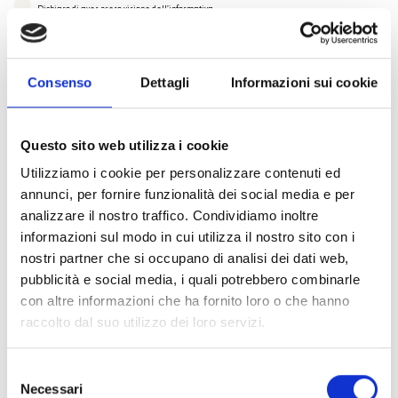
Dichiaro di aver preso visione dell'
informativa
.
Desidero iscrivermi alla newsletter e
autorizzo al trattamento dei miei dati personali
.
* Campi obbligatori
Consenso
Dettagli
Informazioni sui cookie
Invia richiesta
Questo sito web utilizza i cookie
Utilizziamo i cookie per personalizzare contenuti ed
annunci, per fornire funzionalità dei social media e per
Specifiche Tecniche
analizzare il nostro traffico. Condividiamo inoltre
informazioni sul modo in cui utilizza il nostro sito con i
nostri partner che si occupano di analisi dei dati web,
Marchio
Bulgari
pubblicità e social media, i quali potrebbero combinarle
Collezione
B.zero1
con altre informazioni che ha fornito loro o che hanno
Codice
BR857371
raccolto dal suo utilizzo dei loro servizi.
Per
Uomo / Donna
Selezione
Necessari
del