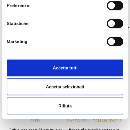
Descrizione
Preferenze
PRODOTTI SIMILI
Statistiche
La nostra selezione di prodotti scelti per
te
Marketing
Accetta tutti
Accetta selezionati
Rifiuta
Gold
Force 10
BARTORELLI ITALIAN JEWELS
FRED
Bracciale maglia catena in
Cable oro rosa 18 carati per