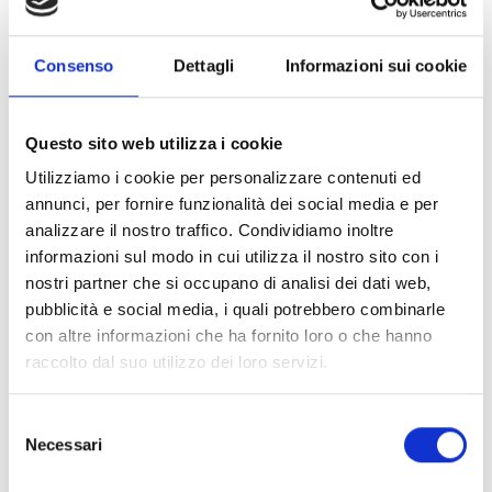
Dichiaro di aver preso visione dell'
informativa
.
Desidero iscrivermi alla newsletter e
autorizzo al trattamento dei miei dati personali
.
* Campi obbligatori
Consenso
Dettagli
Informazioni sui cookie
Invia richiesta
Questo sito web utilizza i cookie
Utilizziamo i cookie per personalizzare contenuti ed
annunci, per fornire funzionalità dei social media e per
analizzare il nostro traffico. Condividiamo inoltre
informazioni sul modo in cui utilizza il nostro sito con i
Specifiche Tecniche
nostri partner che si occupano di analisi dei dati web,
pubblicità e social media, i quali potrebbero combinarle
Marchio
Bulgari
con altre informazioni che ha fornito loro o che hanno
Collezione
B.zero1
raccolto dal suo utilizzo dei loro servizi.
Codice
BR857618
Per
Donna
Selezione
Necessari
del
consenso