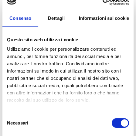
Dichiaro di aver preso visione dell'
informativa
.
Desidero iscrivermi alla newsletter e
autorizzo al trattamento dei miei dati personali
.
* Campi obbligatori
Consenso
Dettagli
Informazioni sui cookie
Invia richiesta
Questo sito web utilizza i cookie
Utilizziamo i cookie per personalizzare contenuti ed
annunci, per fornire funzionalità dei social media e per
analizzare il nostro traffico. Condividiamo inoltre
informazioni sul modo in cui utilizza il nostro sito con i
Specifiche Tecniche
nostri partner che si occupano di analisi dei dati web,
pubblicità e social media, i quali potrebbero combinarle
Marchio
Bulgari
con altre informazioni che ha fornito loro o che hanno
Collezione
Bvlgari Bvlgari
raccolto dal suo utilizzo dei loro servizi.
Codice
BR859889
Per
Uomo / Donna
Selezione
Necessari
del
consenso