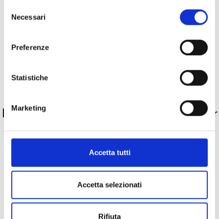
Selezione
Descrizione
Necessari
del
consenso
Metalli
Preferenze
Pietre preziose
Statistiche
PRODOTTI SIMILI
Marketing
La nostra selezione di prodotti scelti per
te
Accetta tutti
Accetta selezionati
Rifiuta