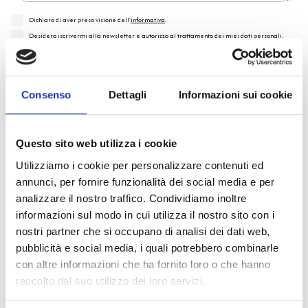
Dichiaro di aver preso visione dell'
informativa
.
Desidero iscrivermi alla newsletter e
autorizzo al trattamento dei miei dati personali
.
* Campi obbligatori
Invia richiesta
Consenso
Dettagli
Informazioni sui cookie
Questo sito web utilizza i cookie
Utilizziamo i cookie per personalizzare contenuti ed
Specifiche Tecniche
annunci, per fornire funzionalità dei social media e per
analizzare il nostro traffico. Condividiamo inoltre
Marchio
Bulgari
informazioni sul modo in cui utilizza il nostro sito con i
nostri partner che si occupano di analisi dei dati web,
Collezione
Serpenti
pubblicità e social media, i quali potrebbero combinarle
Codice
AN855117
con altre informazioni che ha fornito loro o che hanno
Per
Donna
raccolto dal suo utilizzo dei loro servizi.