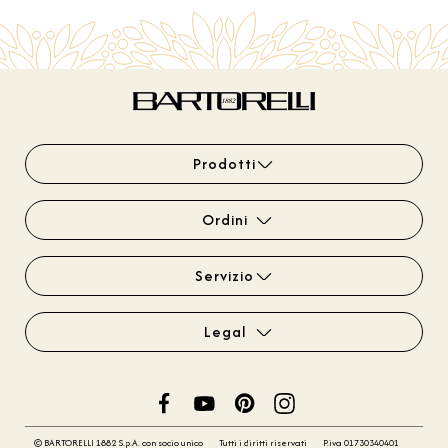
Prodotti
Ordini
Servizio
Legal
© BARTORELLI 1882 S.p.A. con socio unico
Tutti i diritti riservati
P.iva 01730340401