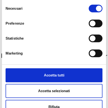
Selezione
Descrizione
Necessari
del
consenso
Metalli
Preferenze
Pietre preziose
Statistiche
PRODOTTI SIMILI
Marketing
La nostra selezione di prodotti scelti per
te
Accetta tutti
Accetta selezionati
Rifiuta