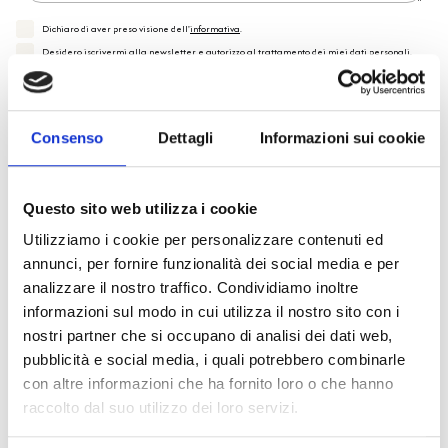
Dichiaro di aver preso visione dell'
informativa
.
Desidero iscrivermi alla newsletter e
autorizzo al trattamento dei miei dati personali
.
* Campi obbligatori
Invia richiesta
Consenso
Dettagli
Informazioni sui cookie
Questo sito web utilizza i cookie
Utilizziamo i cookie per personalizzare contenuti ed
Specifiche Tecniche
annunci, per fornire funzionalità dei social media e per
analizzare il nostro traffico. Condividiamo inoltre
informazioni sul modo in cui utilizza il nostro sito con i
Marchio
Bulgari
nostri partner che si occupano di analisi dei dati web,
Collezione
B.zero1
pubblicità e social media, i quali potrebbero combinarle
Codice
BR858817
con altre informazioni che ha fornito loro o che hanno
Per
Uomo / Donna
raccolto dal suo utilizzo dei loro servizi.