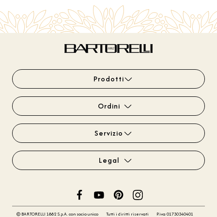
Prodotti
Ordini
Servizio
Legal
© BARTORELLI 1882 S.p.A. con socio unico
Tutti i diritti riservati
P.iva 01730340401