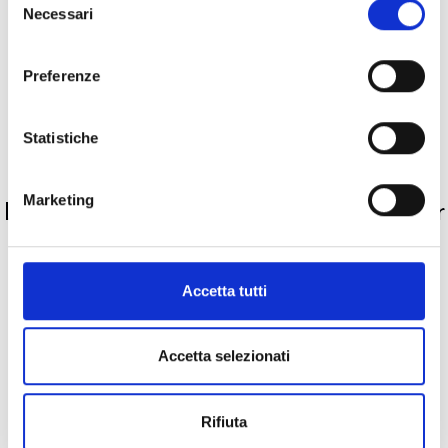
Descrizione
Necessari
del
consenso
Metalli
Preferenze
Pietre preziose
Statistiche
PRODOTTI SIMILI
Marketing
La nostra selezione di prodotti scelti per
te
Accetta tutti
Accetta selezionati
Rifiuta