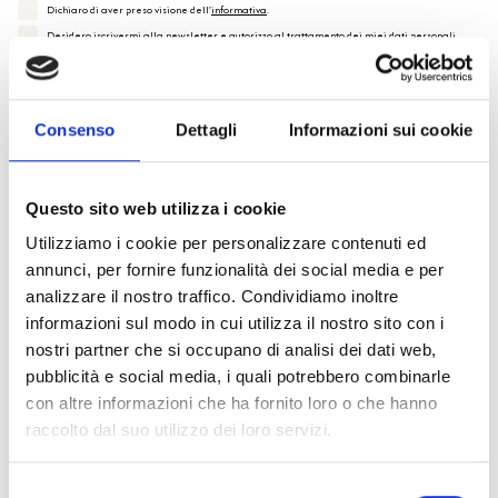
Dichiaro di aver preso visione dell'
informativa
.
Desidero iscrivermi alla newsletter e
autorizzo al trattamento dei miei dati personali
.
* Campi obbligatori
Invia richiesta
Consenso
Dettagli
Informazioni sui cookie
Questo sito web utilizza i cookie
Utilizziamo i cookie per personalizzare contenuti ed
Specifiche Tecniche
annunci, per fornire funzionalità dei social media e per
analizzare il nostro traffico. Condividiamo inoltre
informazioni sul modo in cui utilizza il nostro sito con i
Marchio
Bulgari
nostri partner che si occupano di analisi dei dati web,
Collezione
Bvlgari Bvlgari
pubblicità e social media, i quali potrebbero combinarle
Codice
BR858007
con altre informazioni che ha fornito loro o che hanno
Per
Donna
raccolto dal suo utilizzo dei loro servizi.
Selezione