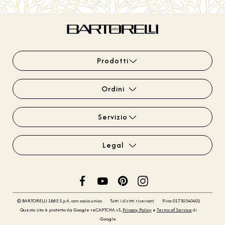
Prodotti
Ordini
Servizio
Legal
© BARTORELLI 1882 S.p.A. con socio unico
Tutti i diritti riservati
P.iva 01730340401
Questo sito è protetto da Google reCAPTCHA v3,
Privacy Policy
e
Terms of Service
di
Google.